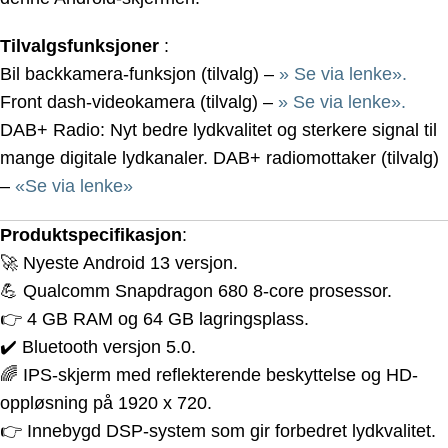
Tilvalgsfunksjoner
:
Bil backkamera-funksjon (tilvalg) –
» Se via lenke».
Front dash-videokamera (tilvalg) –
» Se via lenke».
DAB+ Radio: Nyt bedre lydkvalitet og sterkere signal til
mange digitale lydkanaler. DAB+ radiomottaker (tilvalg)
–
«Se via lenke»
Produktspecifikasjon
:
🚀 Nyeste Android 13 versjon.
💪 Qualcomm Snapdragon 680 8-core prosessor.
👉 4 GB RAM og 64 GB lagringsplass.
✔️ Bluetooth versjon 5.0.
🌈 IPS-skjerm med reflekterende beskyttelse og HD-
oppløsning på 1920 x 720.
👉 Innebygd DSP-system som gir forbedret lydkvalitet.