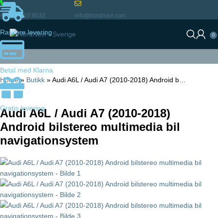
+46 72 903 9033
info@nordnavi.com
Raskere levering
0
Betal med Klarna
Home
»
Butikk
»
Audi A6L / Audi A7 (2010-2018) Android b…
Gratis levering
Audi A6L / Audi A7 (2010-2018)
Android bilstereo multimedia bil
navigationsystem