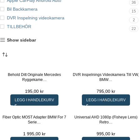
Apple CarPlay Android Auto
36
Bil Backkamera
15
DVR Inspelning videokamera
2
TILLBEHÖR
22
Show sidebar
Behold Ditt Originale Mercedes
DVR Inspelnings Videokamera Till VW,
Ryggekame…
BMW…
195,00
kr
795,00
kr
LEGG I HANDLEKURV
LEGG I HANDLEKURV
Fiber Optic MOST Adapter BMW For 7
Universal AHD 1080p (Fisheye Lens)
Serie…
Retro…
1 995,00
kr
995,00
kr