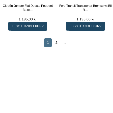
Citroën Jumper Fiat Ducato Peugeot
Ford Transit Transporter Bremselys Bil
Boxe…
R…
1 195,00
kr
1 195,00
kr
LEGG I HANDLEKURV
LEGG I HANDLEKURV
1
2
→