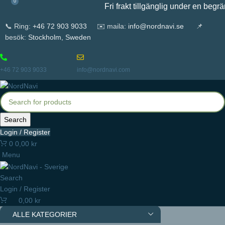
0
Fri frakt tillgänglig under en begränsa
📞 Ring:
+46 72 903 9033
✉️ maila:
info@nordnavi.se
📌
besök:
Stockholm, Sweden
+46 72 903 9033
info@nordnavi.com
Search
Login / Register
0
0,00
kr
Menu
Search
Login / Register
0,00
kr
ALLE KATEGORIER