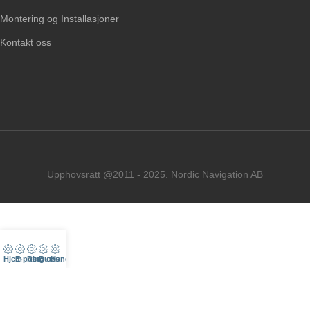
Montering og Installasjoner
Kontakt oss
Upphovsrätt @2011 - 2025. Nordic Navigation AB
Hjem
E-post
Ring oss
Butik
Handlekurv