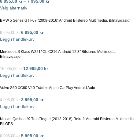
6 995,00
kr
–
7 995,00
kr
Velg alternativ
BMW 5 Series GT F07 (2009-2016) Android Bilstereo Multimedia, Bilnavigasjon
6 995,00
kr
9 995,00
kr
Legg i handlekurv
Mercedes S Klass W221/ CL C216 Android 12,3″ Bilstereo Multimedia
Bilnavigasjon
12 995,00
kr
15 995,00
kr
Legg i handlekurv
Volvo S60 XC60 V40 Trådløs Apple CarPlay Android Auto
3 995,00
kr
4 995,00
kr
Legg i handlekurv
Nissan Qashqai/X-Trail/Rogue (2013-2018) Retrofit Android Bilstereo Multimedia,
Bil GPS
5 995,00
kr
6 995,00
kr