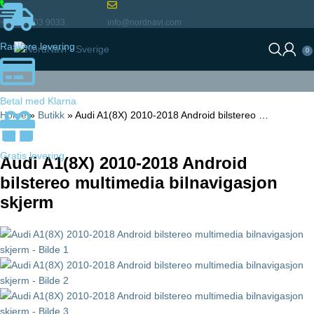
+46 72 903 9033
info@nordnavi.com
Raskere levering
0
Betal med Klarna
Home
»
Butikk
»
Audi A1(8X) 2010-2018 Android bilstereo …
Gratis levering
Audi A1(8X) 2010-2018 Android
bilstereo multimedia bilnavigasjon
skjerm