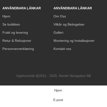
ANVÄNDBARA LÄNKAR
ANVÄNDBARA LÄNKAR
Hjem
Om Oss
Se butikken
Vilkår og Betingelser
Frakt og levering
Galleri
Retur & Refusjoner
Montering og Installasjoner
Personvernerklæring
Kontakt oss
Upphovsrätt @2011 - 2025. Nordic Navigation AB
Hjem
E-post