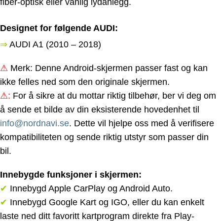
fiber-optisk eller vanlig lydanlegg.
Designet for følgende AUDI:
⇒
AUDI A1
(2010 – 2018)
⚠
Merk: Denne Android-skjermen passer fast og kan
ikke felles ned som den originale skjermen.
⚠
:
For å sikre at du mottar riktig tilbehør, ber vi deg om
å sende et bilde av din eksisterende hovedenhet til
info@nordnavi.se
. Dette vil hjelpe oss med å verifisere
kompatibiliteten og sende riktig utstyr som passer din
bil.
Innebygde funksjoner i skjermen:
✔
Innebygd Apple CarPlay og Android Auto.
✔
Innebygd Google Kart og IGO, eller du kan enkelt
laste ned ditt favoritt kartprogram direkte fra Play-