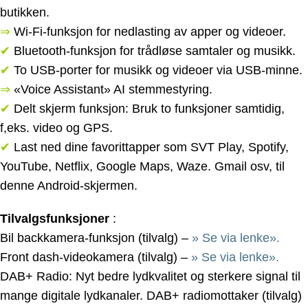
butikken.
⇒
Wi-Fi-funksjon for nedlasting av apper og videoer.
✔
Bluetooth-funksjon for trådløse samtaler og musikk.
✔
To USB-porter for musikk og videoer via USB-minne.
⇒
«Voice Assistant» AI stemmestyring.
✔
Delt skjerm funksjon: Bruk to funksjoner samtidig,
f,eks. video og GPS.
✔
Last ned dine favorittapper som SVT Play, Spotify,
YouTube, Netflix, Google Maps, Waze. Gmail osv, til
denne Android-skjermen.
Tilvalgsfunksjoner
:
Bil backkamera-funksjon (tilvalg) –
» Se via lenke».
Front dash-videokamera (tilvalg) –
» Se via lenke».
DAB+ Radio: Nyt bedre lydkvalitet og sterkere signal til
mange digitale lydkanaler. DAB+ radiomottaker (tilvalg)