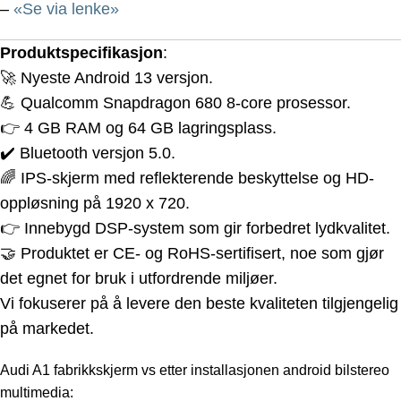
–
«Se via lenke»
Produktspecifikasjon
:
🚀 Nyeste Android 13 versjon.
💪 Qualcomm Snapdragon 680 8-core prosessor.
👉 4 GB RAM og 64 GB lagringsplass.
✔️ Bluetooth versjon 5.0.
🌈 IPS-skjerm med reflekterende beskyttelse og HD-
oppløsning på 1920 x 720.
👉 Innebygd DSP-system som gir forbedret lydkvalitet.
🤝 Produktet er CE- og RoHS-sertifisert, noe som gjør
det egnet for bruk i utfordrende miljøer.
Vi fokuserer på å levere den beste kvaliteten tilgjengelig
på markedet.
Audi A1 f
abrikkskjerm vs etter installasjonen android bilstereo
multimedia: