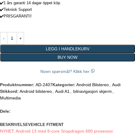
✔️1 års garanti 14 dagar öppet köp.
✔️Teknisk Support
✔️PRISGARANTI!
LEGG I HANDLEKURV
BUY NOW
Noen spørsmål? Klikk her
Produktnummer:
AD-2407
Kategorier:
Android Bilstereo
,
Audi
Stikkord:
Android bilstereo
,
Audi A1
,
bilnavigasjon skjerm
,
Multimedia
Dele:
BESKRIVELSE
VEHICLE FITMENT
NYHET: Android 13 med 8-core Snapdragon 680 prosessor.