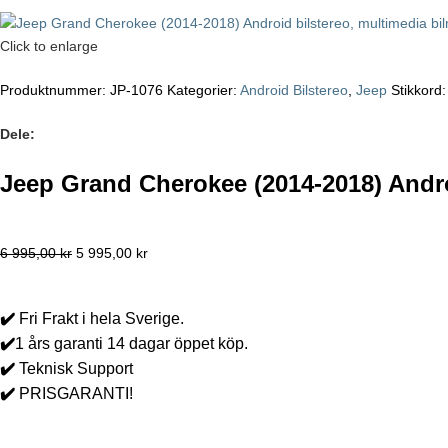
Click to enlarge
Produktnummer:
JP-1076
Kategorier:
Android Bilstereo
,
Jeep
Stikkord:
Dele:
Jeep Grand Cherokee (2014-2018) Andro
6 995,00
kr
5 995,00
kr
✔️
Fri Frakt i hela Sverige.
✔️
1 års garanti 14 dagar öppet köp.
✔️
Teknisk Support
✔️
PRISGARANTI!