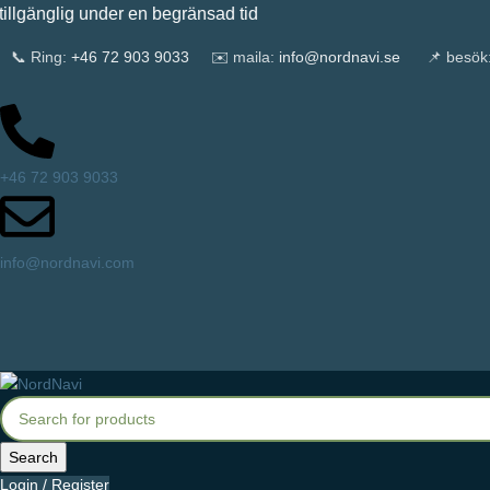
glig under en begränsad tid
📞 Ring:
+46 72 903 9033
✉️ maila:
info@nordnavi.se
📌 besök
+46 72 903 9033
info@nordnavi.com
Search
Login / Register