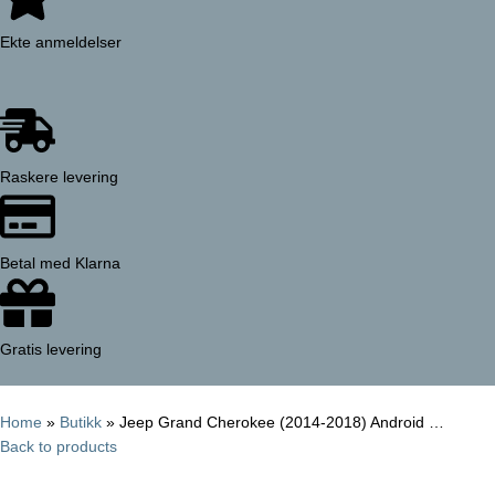
Ekte anmeldelser
Raskere levering
Betal med Klarna
Gratis levering
Home
»
Butikk
»
Jeep Grand Cherokee (2014-2018) Android …
Back to products