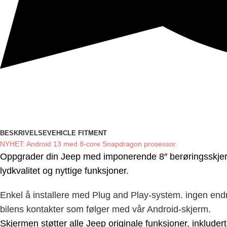
BESKRIVELSE
VEHICLE FITMENT
NYHET: Android 13 med 8-core Snapdragon prosessor.
Oppgrader din
Jeep
med imponerende 8″ berøringsskjerm
lydkvalitet og nyttige funksjoner.
Enkel å installere med Plug and Play-system. ingen endr
bilens kontakter som følger med vår Android-skjerm.
Skjermen støtter alle
Jeep
originale funksjoner, inkluder