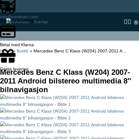
info@nordnavi.com
Raskere levering
0
Betal med Klarna
Home
»
Butikk
»
Mercedes Benz C Klass (W204) 2007-2011 A…
Gratis levering
Mercedes Benz C Klass (W204) 2007-
2011 Android bilstereo multimedia 8″
bilnavigasjon