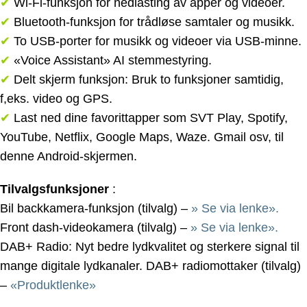
✔
Wi-Fi-funksjon for nedlasting av apper og videoer.
✔
Bluetooth-funksjon for trådløse samtaler og musikk.
✔
To USB-porter for musikk og videoer via USB-minne.
✔
«Voice Assistant» AI stemmestyring.
✔
Delt skjerm funksjon: Bruk to funksjoner samtidig,
f,eks. video og GPS.
✔
Last ned dine favorittapper som SVT Play, Spotify,
YouTube, Netflix, Google Maps, Waze. Gmail osv, til
denne Android-skjermen.
Tilvalgsfunksjoner
:
Bil backkamera-funksjon (tilvalg) –
» Se via lenke».
Front dash-videokamera (tilvalg) –
» Se via lenke».
DAB+ Radio: Nyt bedre lydkvalitet og sterkere signal til
mange digitale lydkanaler. DAB+ radiomottaker (tilvalg)
–
«Produktlenke»