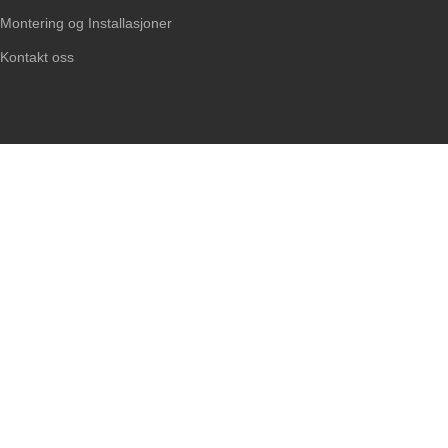
Montering og Installasjoner
Kontakt oss
Upphovsrätt @2011 - 2025. Nordic Navigation AB
Hjem
E-post
Ring oss
Butik