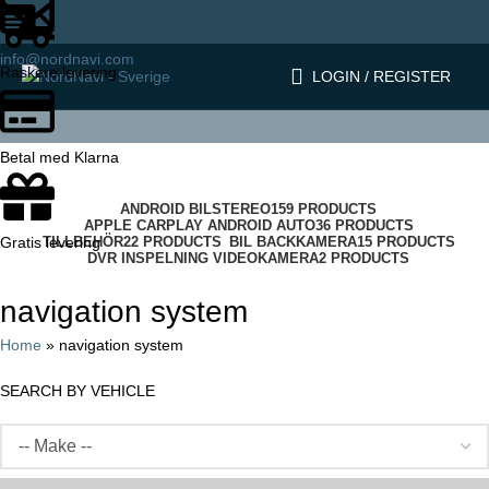
info@nordnavi.com
Raskere levering
LOGIN / REGISTER
Betal med Klarna
Categories
ANDROID BILSTEREO
159 PRODUCTS
APPLE CARPLAY ANDROID AUTO
36 PRODUCTS
TILLBEHÖR
22 PRODUCTS
BIL BACKKAMERA
15 PRODUCTS
Gratis levering
DVR INSPELNING VIDEOKAMERA
2 PRODUCTS
navigation system
Home
»
navigation system
SEARCH BY VEHICLE