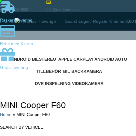
+46 72 903 9033
info@nordnavi.com
Raskere levering
Search
Login / Register
0
items
0,00
Menu
Betal med Klarna
Categories
ANDROID BILSTEREO
APPLE CARPLAY ANDROID AUTO
159 Products
36 Products
Gratis levering
TILLBEHÖR
BIL BACKKAMERA
22 Products
15 Products
DVR INSPELNING VIDEOKAMERA
2 Products
MINI Cooper F60
Home
»
MINI Cooper F60
SEARCH BY VEHICLE