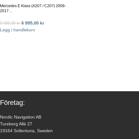
Mercedes E Klass (A207 / C207) 2009-
2017…
6 995,00
kr
9 995,00
kr
Legg i handlekurv
Företag:
Nordic Navigation AB
Tureberg Allé 27
19164 Sollentuna, Sweden