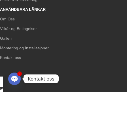
ANVÄNDBARA LÄNKAR
Om Oss
Vilkår og Betingelser
Galleri
Montering og Installasjoner
Kontakt oss
1
Kontakt oss
Open
lekurv
g oss
post
utik
jem
chaty
Upphovsrätt @2011 - 2025. Nordic Navigation AB