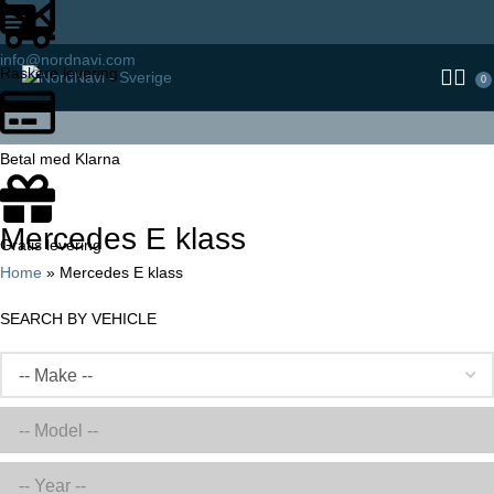
info@nordnavi.com
Raskere levering
0
Betal med Klarna
Categories
Mercedes E klass
Gratis levering
Home
»
Mercedes E klass
SEARCH BY VEHICLE