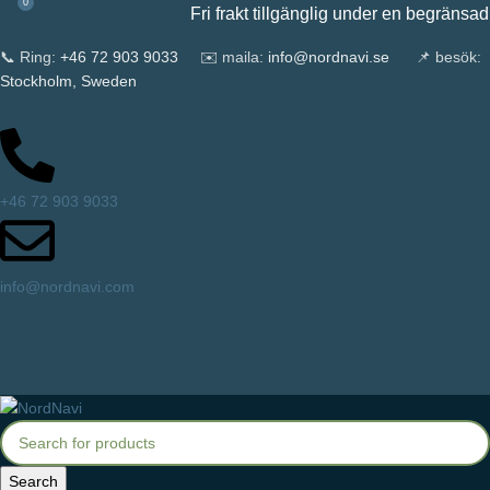
0
Fri frakt tillgänglig under en begränsad ti
📞 Ring:
+46 72 903 9033
✉️ maila:
info@nordnavi.se
📌 besök:
Stockholm, Sweden
+46 72 903 9033
info@nordnavi.com
Search