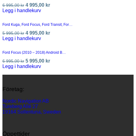
4 995,00
kr
6 995,00
kr
Legg i handlekurv
Ford Kuga, Ford Focus, Ford Transit, For…
4 995,00
kr
5 995,00
kr
Legg i handlekurv
Ford Focus (2010 – 2018) Android B…
5 995,00
kr
6 995,00
kr
Legg i handlekurv
Företag:
Nordic Navigation AB
Tureberg Allé 27
19164 Sollentuna, Sweden
Öppettider