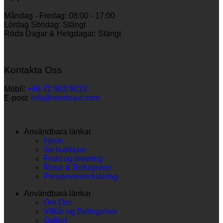
Måndag - Fredag: 08:00 - 17:00
Lördag Söndag: Stängt
Röda Dagar & Helgdagar: Stängt
Kontakta Oss
Mobil:
+46 72 903 9033
E-post:
info@nordnavi.com
Användbara länkar
Hjem
Se butikken
Frakt og levering
Retur & Refusjoner
Personvernerklæring
Användbara länkar
Om Oss
Vilkår og Betingelser
Galleri