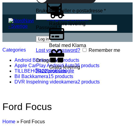
Brukernavn eller e-postadresse
*
info@nordnavi.com
Raskere levering
Password
*
Log in
Betal med Klarna
Categories
Lost your password?
Remember me
Android Bilstereo
159 products
Or login with
Apple CarPlay Android Auto
36 products
Gratis levering
Facebook
Google
TILLBEHÖR
22 products
Bil Backkamera
15 products
DVR Inspelning videokamera
2 products
Ford Focus
Home
»
Ford Focus