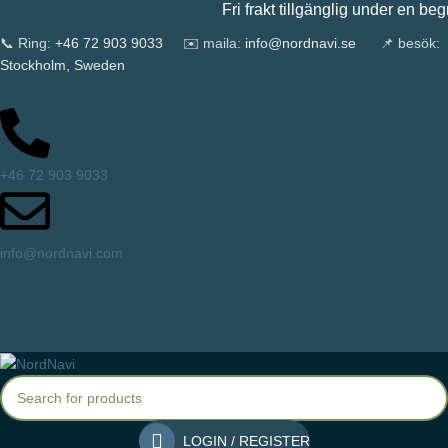
Fri frakt tillgänglig under en begrä
📞 Ring:
+46 72 903 9033
✉️ maila:
info@nordnavi.se
📌 besök:
Stockholm, Sweden
+46 72 903 9033
info@nordnavi.com
LOGIN / REGISTER