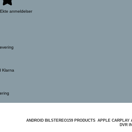
Ekte anmeldelser
evering
d Klarna
vering
ANDROID BILSTEREO
159 PRODUCTS
APPLE CARPLAY 
DVR I