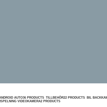
Categories
ANDROID AUTO
36 PRODUCTS
TILLBEHÖR
22 PRODUCTS
BIL BACKKA
NSPELNING VIDEOKAMERA
2 PRODUCTS