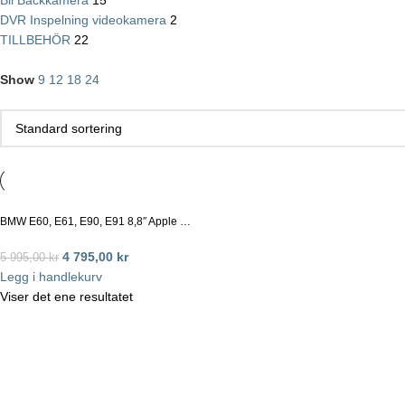
Bil Backkamera
15
DVR Inspelning videokamera
2
TILLBEHÖR
22
Show
9
12
18
24
BMW E60, E61, E90, E91 8,8″ Apple …
4 795,00
kr
5 995,00
kr
Legg i handlekurv
Viser det ene resultatet