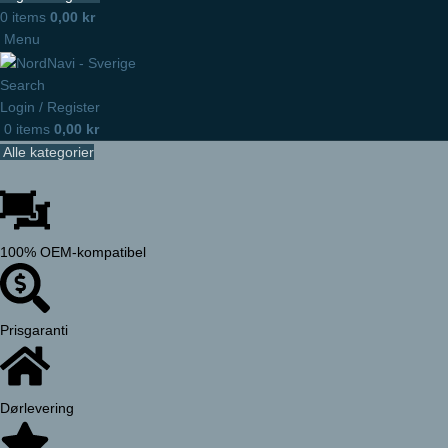
0
items
0,00
kr
Menu
Search
Login / Register
0
items
0,00
kr
Alle kategorier
100% OEM-kompatibel
Prisgaranti
Dørlevering