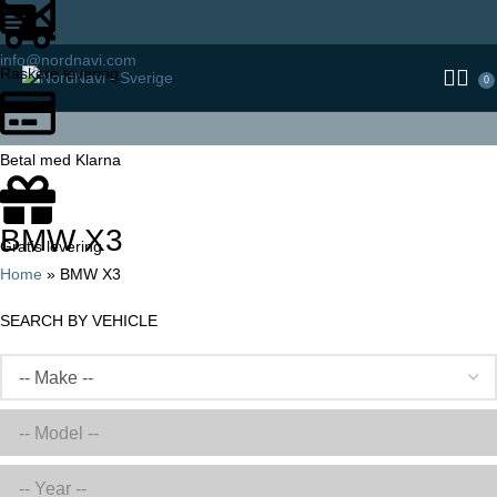
info@nordnavi.com
Raskere levering
0
Betal med Klarna
Categories
BMW X3
Gratis levering
Home
»
BMW X3
SEARCH BY VEHICLE