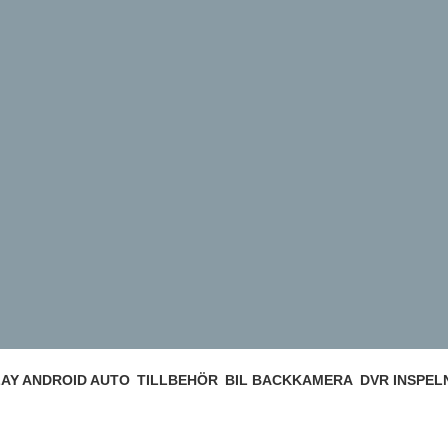
AY ANDROID AUTO
TILLBEHÖR
BIL BACKKAMERA
DVR INSPEL
22 Products
15 Products
2 Products