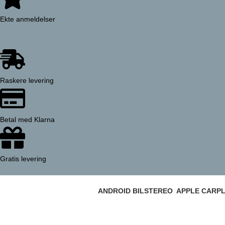
Ekte anmeldelser
Raskere levering
Betal med Klarna
Gratis levering
ANDROID BILSTEREO
APPLE CARPL
159 Products
36 Products