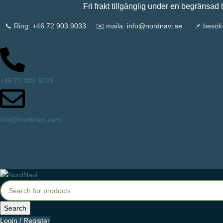
Fri frakt tillgänglig under en begränsad tid
📞 Ring:
+46 72 903 9033
✉️ maila:
info@nordnavi.se
📌 besök
+46 72 903 9033
info@nordnavi.com
Search
Login / Register