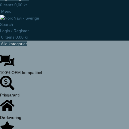
0
items
0,00
kr
Menu
Search
Login / Register
0
items
0,00
kr
Alle kategorier
100% OEM-kompatibel
Prisgaranti
Dørlevering