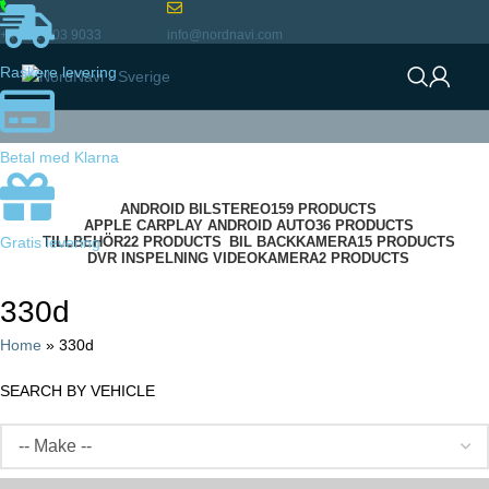
+46 72 903 9033
info@nordnavi.com
Raskere levering
Betal med Klarna
Categories
ANDROID BILSTEREO
159 PRODUCTS
APPLE CARPLAY ANDROID AUTO
36 PRODUCTS
TILLBEHÖR
22 PRODUCTS
BIL BACKKAMERA
15 PRODUCTS
Gratis levering
DVR INSPELNING VIDEOKAMERA
2 PRODUCTS
330d
Home
»
330d
SEARCH BY VEHICLE