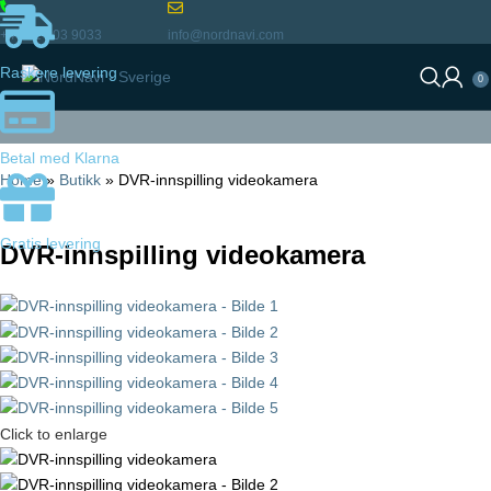
+46 72 903 9033
info@nordnavi.com
Raskere levering
0
Betal med Klarna
Home
»
Butikk
»
DVR-innspilling videokamera
Gratis levering
DVR-innspilling videokamera
Click to enlarge