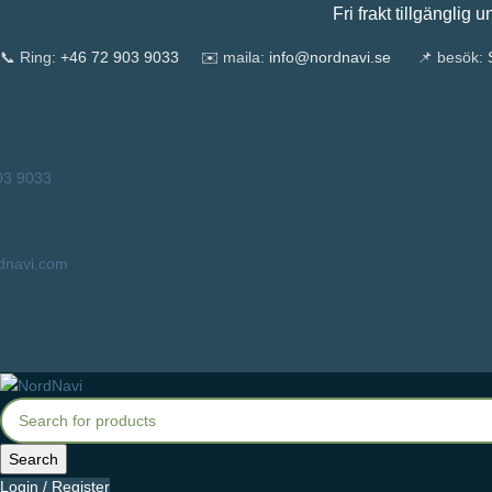
Fri frakt tillgänglig under en
📞 Ring:
+46 72 903 9033
✉️ maila:
info@nordnavi.se
📌 besök:
S
03 9033
dnavi.com
Search
Login / Register