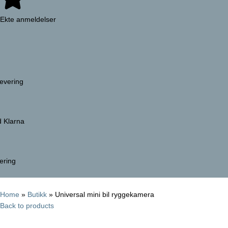
Ekte anmeldelser
evering
d Klarna
vering
Home
»
Butikk
»
Universal mini bil ryggekamera
Back to products