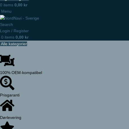
0
items
0,00
kr
Menu
Search
Login / Register
0
items
0,00
kr
Alle kategorier
100% OEM-kompatibel
Prisgaranti
Dørlevering