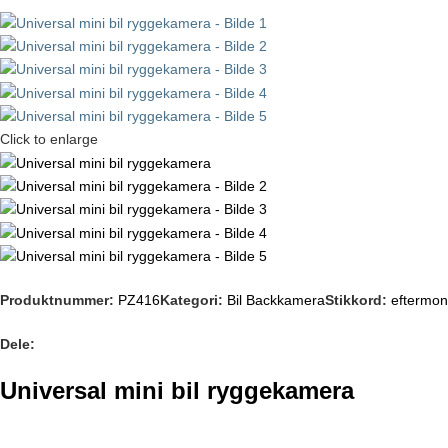
Click to enlarge
Produktnummer:
PZ416
Kategori:
Bil Backkamera
Stikkord:
eftermon
Dele:
Universal mini bil ryggekamera