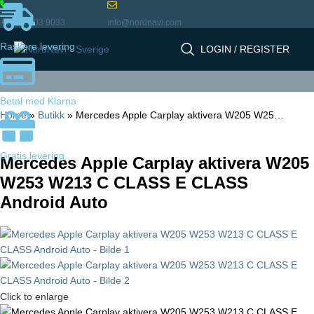
+46 72 903 9033
info@nordnavi.com
Raskere levering
LOGIN / REGISTER
Betal med Klarna
Home
»
Butikk
»
Mercedes Apple Carplay aktivera W205 W25…
Gratis levering
Mercedes Apple Carplay aktivera W205
W253 W213 C CLASS E CLASS
Android Auto
Click to enlarge