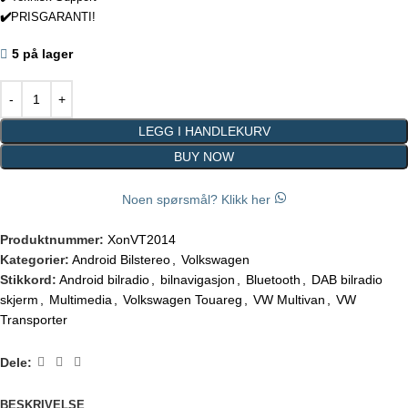
✔️
PRISGARANTI!
5 på lager
LEGG I HANDLEKURV
BUY NOW
Noen spørsmål? Klikk her
Produktnummer:
XonVT2014
Kategorier:
Android Bilstereo
,
Volkswagen
Stikkord:
Android bilradio
,
bilnavigasjon
,
Bluetooth
,
DAB bilradio
skjerm
,
Multimedia
,
Volkswagen Touareg
,
VW Multivan
,
VW
Transporter
Dele:
BESKRIVELSE