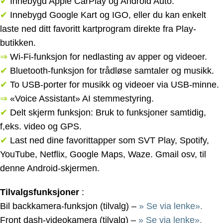
✔
Innebygd Apple CarPlay og Android Auto.
✔
Innebygd Google Kart og IGO, eller du kan enkelt
laste ned ditt favoritt kartprogram direkte fra Play-
butikken.
⇒
Wi-Fi-funksjon for nedlasting av apper og videoer.
✔
Bluetooth-funksjon for trådløse samtaler og musikk.
✔
To USB-porter for musikk og videoer via USB-minne.
⇒
«Voice Assistant» AI stemmestyring.
✔
Delt skjerm funksjon: Bruk to funksjoner samtidig,
f,eks. video og GPS.
✔
Last ned dine favorittapper som SVT Play, Spotify,
YouTube, Netflix, Google Maps, Waze. Gmail osv, til
denne Android-skjermen.
Tilvalgsfunksjoner
:
Bil backkamera-funksjon (tilvalg) –
» Se via lenke».
Front dash-videokamera (tilvalg) –
» Se via lenke».