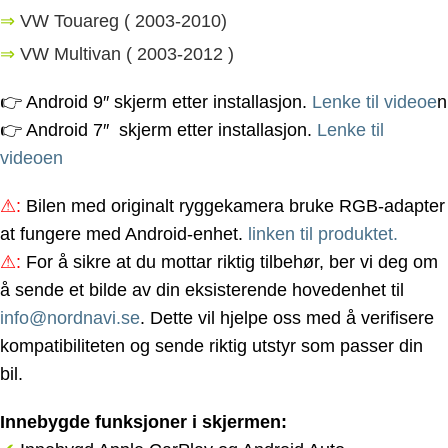
⇒
VW Touareg ( 2003-2010)
⇒
VW Multivan ( 2003-2012 )
👉 Android 9″ skjerm etter installasjon.
Lenke til videoe
n
👉 Android 7″ skjerm etter installasjon.
Lenke til
videoen
⚠
:
Bilen med originalt ryggekamera bruke RGB-adapter
at fungere med Android-enhet.
linken til produktet.
⚠
:
For å sikre at du mottar riktig tilbehør, ber vi deg om
å sende et bilde av din eksisterende hovedenhet til
info@nordnavi.se
. Dette vil hjelpe oss med å verifisere
kompatibiliteten og sende riktig utstyr som passer din
bil.
Innebygde funksjoner i skjermen: