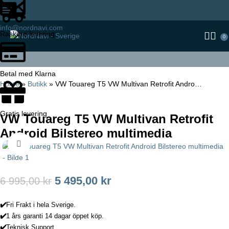
info@nordnavi.com
Raskere levering
0
Betal med Klarna
Home
»
Butikk
»
VW Touareg T5 VW Multivan Retrofit Andro…
Gratis levering
VW Touareg T5 VW Multivan Retrofit
Android Bilstereo multimedia
Click to enlarge
5 495,00
kr
6 995,00
kr
✔️
Fri Frakt i hela Sverige.
✔️
1 års garanti 14 dagar öppet köp.
✔️
Teknisk Support