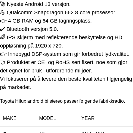
🚀 Nyeste Android 13 versjon.
💪 Qualcomm Snapdragon 662 8-core prosessor.
👉 4 GB RAM og 64 GB lagringsplass.
✔️ Bluetooth versjon 5.0.
🌈 IPS-skjerm med reflekterende beskyttelse og HD-
oppløsning på 1920 x 720.
👉 Innebygd DSP-system som gir forbedret lydkvalitet.
🤝 Produktet er CE- og RoHS-sertifisert, noe som gjør
det egnet for bruk i utfordrende miljøer.
Vi fokuserer på å levere den beste kvaliteten tilgjengelig
på markedet.
Toyota Hilux android b
ilstereo passer følgende
f
abrikkradio.
MAKE
MODEL
YEAR