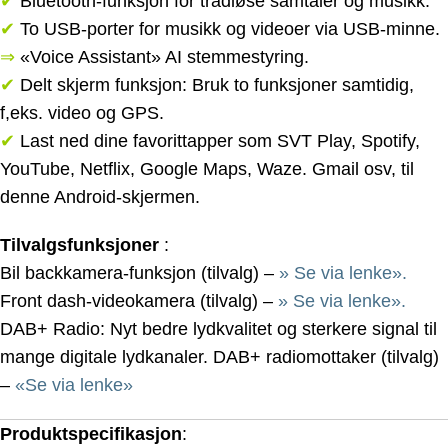
✔
Bluetooth-funksjon for trådløse samtaler og musikk.
✔
To USB-porter for musikk og videoer via USB-minne.
⇒
«Voice Assistant» AI stemmestyring.
✔
Delt skjerm funksjon: Bruk to funksjoner samtidig,
f,eks. video og GPS.
✔
Last ned dine favorittapper som SVT Play, Spotify,
YouTube, Netflix, Google Maps, Waze. Gmail osv, til
denne Android-skjermen.
Tilvalgsfunksjoner
:
Bil backkamera-funksjon (tilvalg) –
» Se via lenke».
Front dash-videokamera (tilvalg) –
» Se via lenke».
DAB+ Radio: Nyt bedre lydkvalitet og sterkere signal til
mange digitale lydkanaler. DAB+ radiomottaker (tilvalg)
–
«Se via lenke»
Produktspecifikasjon
: