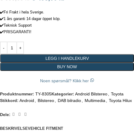
✔️Fri Frakt i hela Sverige.
✔️1 års garanti 14 dagar öppet köp.
✔️Teknisk Support
✔️PRISGARANTI!
LEGG I HANDLEKURV
BUY NOW
Noen spørsmål? Klikk her
Produktnummer:
TY-8305
Kategorier:
Android Bilstereo
,
Toyota
Stikkord:
Android
,
Bilstereo
,
DAB bilradio
,
Multimedia
,
Toyota Hilux
Dele:
BESKRIVELSE
VEHICLE FITMENT