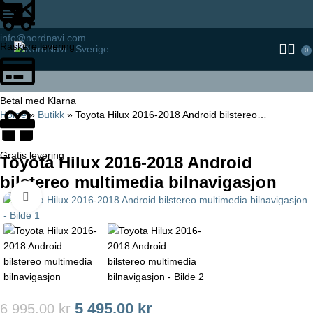
info@nordnavi.com
Raskere levering
0
Betal med Klarna
Home
»
Butikk
»
Toyota Hilux 2016-2018 Android bilstereo…
Gratis levering
Toyota Hilux 2016-2018 Android
bilstereo multimedia bilnavigasjon
Click to enlarge
5 495,00
kr
6 995,00
kr