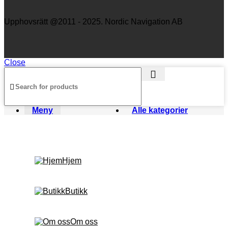
Upphovsrätt @2011 - 2025. Nordic Navigation AB
Close
Meny
Alle kategorier
Hjem
Butikk
Om oss