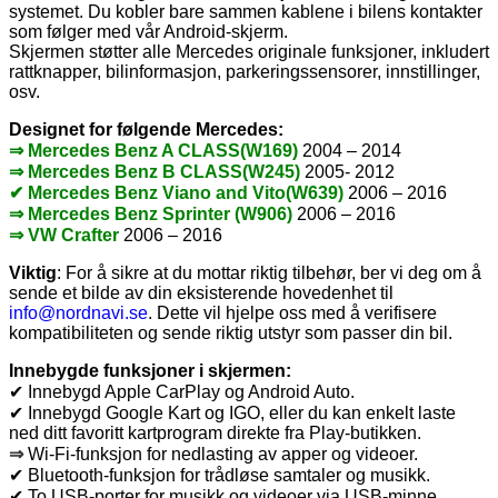
systemet. Du kobler bare sammen kablene i bilens kontakter
som følger med vår Android-skjerm.
Skjermen støtter alle Mercedes originale funksjoner, inkludert
rattknapper, bilinformasjon, parkeringssensorer, innstillinger,
osv.
Designet for følgende Mercedes:
⇒ Mercedes Benz A CLASS(W169)
2004 – 2014
⇒ Mercedes Benz B CLASS(W245)
2005- 2012
✔ Mercedes Benz Viano and Vito(W639)
2006 – 2016
⇒ Mercedes Benz Sprinter (W906)
2006 – 2016
⇒ VW Crafter
2006 – 2016
Viktig
: For å sikre at du mottar riktig tilbehør, ber vi deg om å
sende et bilde av din eksisterende hovedenhet til
info@nordnavi.se
. Dette vil hjelpe oss med å verifisere
kompatibiliteten og sende riktig utstyr som passer din bil.
Innebygde funksjoner i skjermen:
✔ Innebygd Apple CarPlay og Android Auto.
✔ Innebygd Google Kart og IGO, eller du kan enkelt laste
ned ditt favoritt kartprogram direkte fra Play-butikken.
⇒
Wi-Fi-funksjon for nedlasting av apper og videoer.
✔ Bluetooth-funksjon for trådløse samtaler og musikk.
✔ To USB-porter for musikk og videoer via USB-minne.