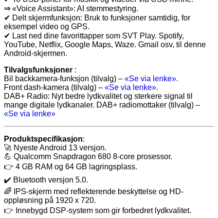
⇒
«Voice Assistant»: AI stemmestyring.
✔ Delt skjermfunksjon: Bruk to funksjoner samtidig, for
eksempel video og GPS.
✔ Last ned dine favorittapper som SVT Play. Spotify,
YouTube, Netflix, Google Maps, Waze. Gmail osv, til denne
Android-skjermen.
Tilvalgsfunksjoner
:
Bil backkamera-funksjon (tilvalg) –
«Se via lenke».
Front dash-kamera (tilvalg) –
«Se via lenke».
DAB+ Radio: Nyt bedre lydkvalitet og sterkere signal til
mange digitale lydkanaler. DAB+ radiomottaker (tilvalg) –
«Se via lenke»
Produktspecifikasjon
:
🚀 Nyeste Android 13 versjon.
💪 Qualcomm Snapdragon 680 8-core prosessor.
👉 4 GB RAM og 64 GB lagringsplass.
✔️ Bluetooth versjon 5.0.
🌈 IPS-skjerm med reflekterende beskyttelse og HD-
oppløsning på 1920 x 720.
👉 Innebygd DSP-system som gir forbedret lydkvalitet.