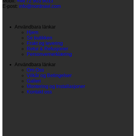
Mobil:
+46 72 903 9033
E-post:
info@nordnavi.com
Användbara länkar
Hjem
Se butikken
Frakt og levering
Retur & Refusjoner
Personvernerklæring
Användbara länkar
Om Oss
Vilkår og Betingelser
Galleri
Montering og Installasjoner
Kontakt oss