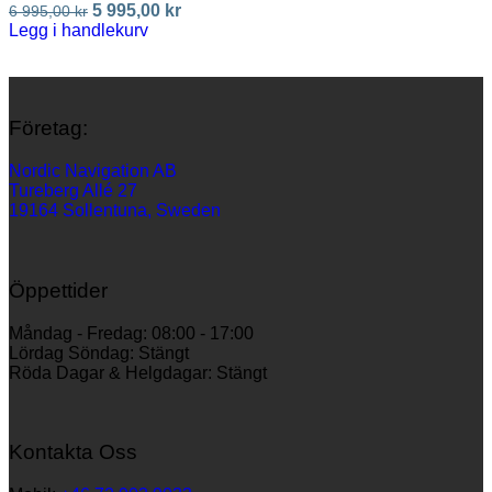
5 995,00
kr
6 995,00
kr
Legg i handlekurv
Företag:
Nordic Navigation AB
Tureberg Allé 27
19164 Sollentuna, Sweden
Öppettider
Måndag - Fredag: 08:00 - 17:00
Lördag Söndag: Stängt
Röda Dagar & Helgdagar: Stängt
Kontakta Oss