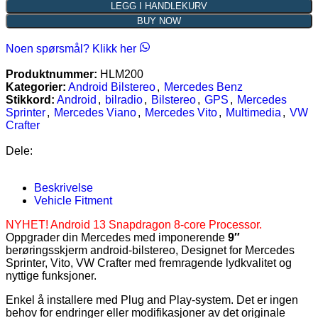
LEGG I HANDLEKURV
BUY NOW
Noen spørsmål? Klikk her
Produktnummer:
HLM200
Kategorier:
Android Bilstereo
,
Mercedes Benz
Stikkord:
Android
,
bilradio
,
Bilstereo
,
GPS
,
Mercedes
Sprinter
,
Mercedes Viano
,
Mercedes Vito
,
Multimedia
,
VW
Crafter
Dele:
Beskrivelse
Vehicle Fitment
NYHET! Android 13 Snapdragon 8-core Processor.
Oppgrader din Mercedes med imponerende
9″
berøringsskjerm android-bilstereo, Designet for
Mercedes
Sprinter, Vito, VW Crafter
med fremragende lydkvalitet og
nyttige funksjoner.
Enkel å installere med Plug and Play-system. Det er ingen
behov for endringer eller modifikasjoner av det originale