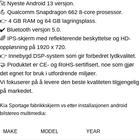
🚀 Nyeste Android 13 versjon.
💪 Qualcomm Snapdragon 662 8-core prosessor.
👉 4 GB RAM og 64 GB lagringsplass.
✔️ Bluetooth versjon 5.0.
🌈 IPS-skjerm med reflekterende beskyttelse og HD-
oppløsning på 1920 x 720.
👉 Innebygd DSP-system som gir forbedret lydkvalitet.
🤝 Produktet er CE- og RoHS-sertifisert, noe som gjør
det egnet for bruk i utfordrende miljøer.
Vi fokuserer på å levere den beste kvaliteten tilgjengelig
på markedet.
Kia Sportage
f
abrikkskjerm vs etter installasjonen android
bilstereo multimedia:
MAKE
MODEL
YEAR