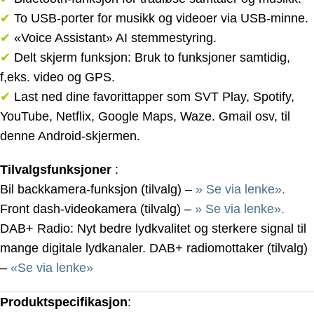
✔
To USB-porter for musikk og videoer via USB-minne.
✔
«Voice Assistant» AI stemmestyring.
✔
Delt skjerm funksjon: Bruk to funksjoner samtidig,
f,eks. video og GPS.
✔
Last ned dine favorittapper som SVT Play, Spotify,
YouTube, Netflix, Google Maps, Waze. Gmail osv, til
denne Android-skjermen.
Tilvalgsfunksjoner
:
Bil backkamera-funksjon (tilvalg) –
» Se via lenke».
Front dash-videokamera (tilvalg) –
» Se via lenke».
DAB+ Radio: Nyt bedre lydkvalitet og sterkere signal til
mange digitale lydkanaler. DAB+ radiomottaker (tilvalg)
–
«Se via lenke»
Produktspecifikasjon
: