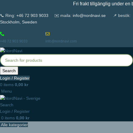
Fri frakt tillgänglig under en beg
📞 Ring:
+46 72 903 9033
✉️ maila:
info@nordnavi.se
📌 besök:
Stockholm, Sweden
+46 72 903 9033
info@nordnavi.com
Search
Login / Register
0
items
0,00
kr
Menu
Search
Login / Register
0
items
0,00
kr
Alle kategorier