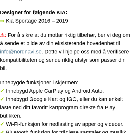
Designet for følgende KIA:
⇒
Kia Sportage
2016 – 2019
⚠
:
For å sikre at du mottar riktig tilbehør, ber vi deg om
å sende et bilde av din eksisterende hovedenhet til
info@nordnavi.se
. Dette vil hjelpe oss med å verifisere
kompatibiliteten og sende riktig utstyr som passer din
bil.
Innebygde funksjoner i skjermen:
✔
Innebygd Apple CarPlay og Android Auto.
✔
Innebygd Google Kart og IGO, eller du kan enkelt
laste ned ditt favoritt kartprogram direkte fra Play-
butikken.
✔
Wi-Fi-funksjon for nedlasting av apper og videoer.
✔
Bluetooth-funksjon for trådløse samtaler og musikk.