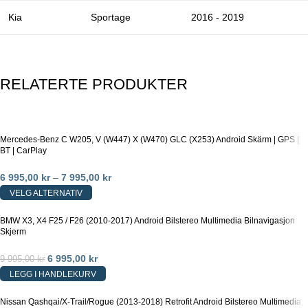
Kia
Sportage
2016 - 2019
RELATERTE PRODUKTER
Mercedes-Benz C W205, V (W447) X (W470) GLC (X253) Android Skärm | GPS |
BT | CarPlay
6 995,00
kr
–
7 995,00
kr
VELG ALTERNATIV
BMW X3, X4 F25 / F26 (2010-2017) Android Bilstereo Multimedia Bilnavigasjon
Skjerm
6 995,00
kr
9 995,00
kr
LEGG I HANDLEKURV
Nissan Qashqai/X-Trail/Rogue (2013-2018) Retrofit Android Bilstereo Multimedia,