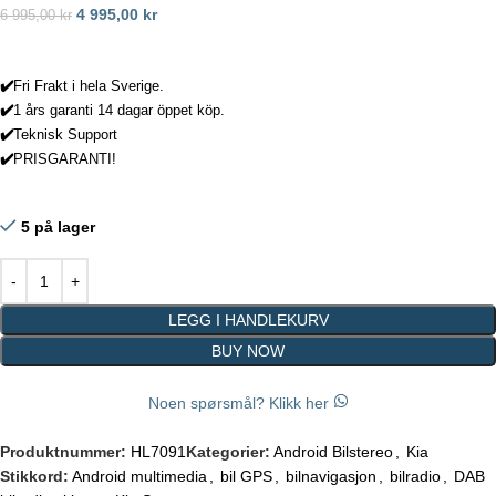
4 995,00
kr
6 995,00
kr
✔️
Fri Frakt i hela Sverige.
✔️
1 års garanti 14 dagar öppet köp.
✔️
Teknisk Support
✔️
PRISGARANTI!
5 på lager
LEGG I HANDLEKURV
BUY NOW
Noen spørsmål? Klikk her
Produktnummer:
HL7091
Kategorier:
Android Bilstereo
,
Kia
Stikkord:
Android multimedia
,
bil GPS
,
bilnavigasjon
,
bilradio
,
DAB