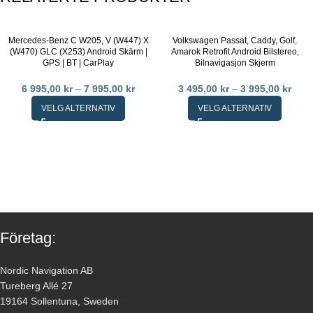
Mercedes-Benz C W205, V (W447) X
Volkswagen Passat, Caddy, Golf,
(W470) GLC (X253) Android Skärm |
Amarok Retrofit Android Bilstereo,
GPS | BT | CarPlay
Bilnavigasjon Skjerm
6 995,00
kr
–
7 995,00
kr
3 495,00
kr
–
3 995,00
kr
VELG ALTERNATIV
VELG ALTERNATIV
Företag:
Nordic Navigation AB
Tureberg Allé 27
19164 Sollentuna, Sweden