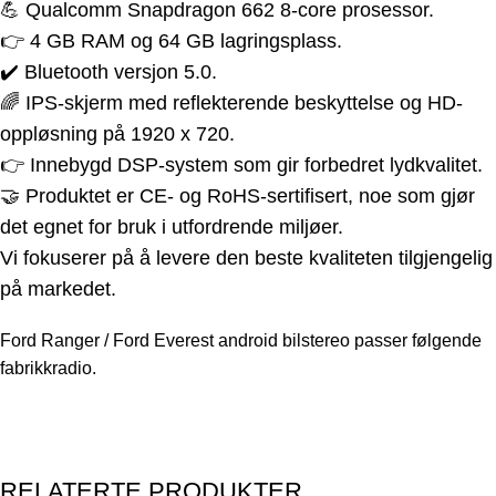
💪 Qualcomm Snapdragon 662 8-core prosessor.
👉 4 GB RAM og 64 GB lagringsplass.
✔️ Bluetooth versjon 5.0.
🌈 IPS-skjerm med reflekterende beskyttelse og HD-
oppløsning på 1920 x 720.
👉 Innebygd DSP-system som gir forbedret lydkvalitet.
🤝 Produktet er CE- og RoHS-sertifisert, noe som gjør
det egnet for bruk i utfordrende miljøer.
Vi fokuserer på å levere den beste kvaliteten tilgjengelig
på markedet.
Ford
Ranger / Ford Everest
android b
ilstereo passer følgende
f
abrikkradio.
RELATERTE PRODUKTER