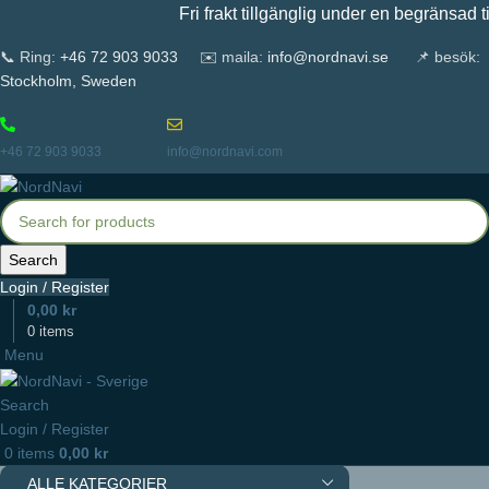
Fri frakt tillgänglig under en begränsad tid
📞 Ring:
+46 72 903 9033
✉️ maila:
info@nordnavi.se
📌 besök:
Stockholm, Sweden
+46 72 903 9033
info@nordnavi.com
Search
Login / Register
0,00
kr
0
items
Menu
Search
Login / Register
0
items
0,00
kr
ALLE KATEGORIER