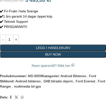
5 495,00
kr
6 995,00
kr
✔️
Fri Frakt i hela Sverige
✔️
1 års garanti 14 dagar öppet köp
✔️
Teknisk Support
✔️
PRISGARANTI!
LEGG I HANDLEKURV
BUY NOW
Noen spørsmål? Klikk her
Produktnummer:
MD-8009
Kategorier:
Android Bilstereo
,
Ford
Stikkord:
Android bilstereo
,
DAB bilradio skjerm
,
Ford Everest
,
Ford
Ranger
,
multimedia bil gps
Dele: