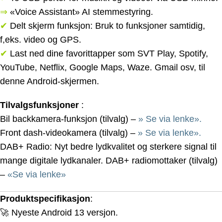
⇒
«Voice Assistant» AI stemmestyring.
✔
Delt skjerm funksjon: Bruk to funksjoner samtidig,
f,eks. video og GPS.
✔
Last ned dine favorittapper som SVT Play, Spotify,
YouTube, Netflix, Google Maps, Waze. Gmail osv, til
denne Android-skjermen.
Tilvalgsfunksjoner
:
Bil backkamera-funksjon (tilvalg) –
» Se via lenke».
Front dash-videokamera (tilvalg) –
» Se via lenke».
DAB+ Radio: Nyt bedre lydkvalitet og sterkere signal til
mange digitale lydkanaler. DAB+ radiomottaker (tilvalg)
–
«Se via lenke»
Produktspecifikasjon
:
🚀 Nyeste Android 13 versjon.