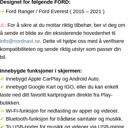
Designet for følgende FORD:
⇒
Ford Ranger / Ford Everest ( 2015 – 2021 )
⚠
:
For å sikre at du mottar riktig tilbehør, ber vi deg om
å sende et bilde av din eksisterende hovedenhet til
info@nordnavi.se
. Dette vil hjelpe oss med å verifisere
kompatibiliteten og sende riktig utstyr som passer din
bil.
Innebygde funksjoner i skjermen:
✔
Innebygd Apple CarPlay og Android Auto.
✔
Innebygd Google Kart og IGO, eller du kan enkelt
laste ned ditt favoritt kartprogram direkte fra Play-
butikken.
⇒
Wi-Fi-funksjon for nedlasting av apper og videoer.
✔
Bluetooth-funksjon for trådløse samtaler og musikk.
✔
To USB-porter for musikk og videoer via USB-minne.